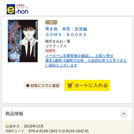
青き炎 本気・反攻編
ＧＯＭＡ ＢＯＯＫＳ
柳沢きみお／著
ゴマブックス
509円
メーカーに在庫有無を確認し、お取り寄せ
通常1週間~4週間で出荷 ※品切れ等で入手できな
い場合もございます
商品情報
出版年月：
2018年10月
ISBNコード：
978-4-8149-1842-3
(
4-8149-1842-9
)