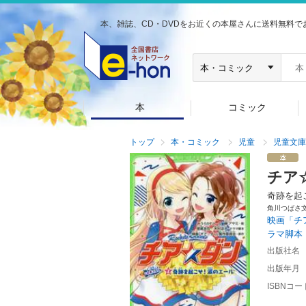
本、雑誌、CD・DVDをお近くの本屋さんに送料無料で
本
コミック
トップ
本・コミック
児童
児童文庫
チア
奇跡を起
角川つばさ
映画「チ
ラマ脚本
出版社名
出版年月
ISBNコー