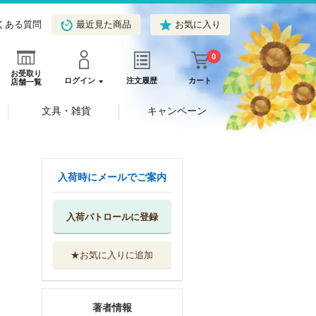
くある質問
最近見た商品
お気に入り
0
お受取り
ログイン
注文履歴
カート
店舗一覧
文具・雑貨
キャンペーン
入荷時にメールでご案内
入荷パトロールに登録
★お気に入りに追加
著者情報