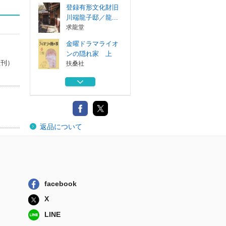
登録有形文化財旧
川端龍子邸／龍...
求龍堂
金曜ドラマライオ
ンの隠れ家 上
社刊）
扶桑社
金曜ドラマライオ
ンの隠れ家 下
扶桑社
おっさんずラブリ
返品について
ターンズ シナ...
一迅社
〈主婦〉という職
業 「愛の労働...
吉川弘文館
facebook
登録有形文化財旧
X
川端龍子邸／龍...
求龍堂
LINE
金曜ドラマライオ