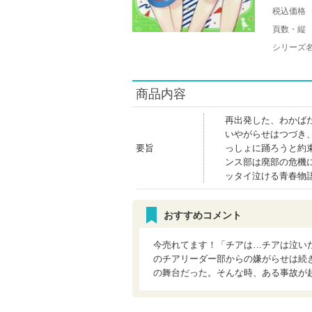
税込価格
頁数・縦
シリーズ
商品内容
再出発した、わかば
いやがらせはつづき
要旨
っしょに踊ろうと約
ンス部は廃部の危機
ッタイ泣ける青春物
おすすめコメント
今売れてます！「チアは…チアは泣い
のチアリーダー部からの嫌がらせは続
の舞台だった。そんな時、ある事故が