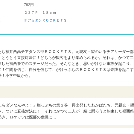
792円
２３７Ｐ １８ｃｍ
名
チア☆ダンＲＯＣＫＥＴＳ
たち福井西高チアダンス部ＲＯＣＫＥＴＳ。元親友・望のいるチアリーダー部
、とうとう直接対決に！どちらが観客をより集められるか。それは、かつて二
束した福西祭でのステージだった。そんなとき、思いがけない事故が起こり、
に！仲間を信じ、自分を信じて、がけっぷちのＲＯＣＫＥＴＳは奇跡を起こす
語！小学中級から。
たらダメなんやよ！」崖っぷちの第２巻 再出発したわかばたち。元親友・望
き、ついに直接対決に！ それはかつて二人が一緒に踊ろうと約束した福西祭
起き、ロケッツは廃部の危機に…