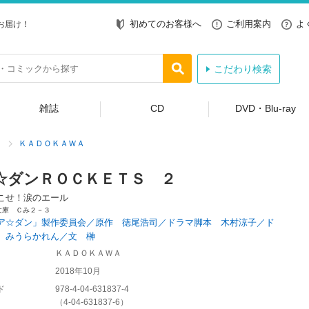
初めてのお客様へ
ご利用案内
よ
お届け！
こだわり検索
雑誌
CD
DVD・Blu-ray
ＫＡＤＯＫＡＷＡ
☆ダンＲＯＣＫＥＴＳ ２
こせ！涙のエール
文庫 Ｃみ２－３
ア☆ダン」製作委員会／原作 徳尾浩司／ドラマ脚本 木村涼子／ド
 みうらかれん／文 榊
ＫＡＤＯＫＡＷＡ
2018年10月
ド
978-4-04-631837-4
（
4-04-631837-6
）