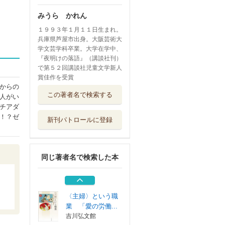
みうら かれん
１９９３年１月１１日生まれ。
兵庫県芦屋市出身。大阪芸術大
学文芸学科卒業。大学在学中、
『夜明けの落語』（講談社刊）
で第５２回講談社児童文学新人
賞佳作を受賞
からの
金曜ドラマライオ
この著者名で検索する
人がい
ンの隠れ家 上
チアダ
扶桑社
！？ゼ
新刊パトロールに登録
金曜ドラマライオ
ンの隠れ家 下
扶桑社
同じ著者名で検索した本
おっさんずラブリ
ターンズ シナ...
一迅社
〈主婦〉という職
業 「愛の労働...
吉川弘文館