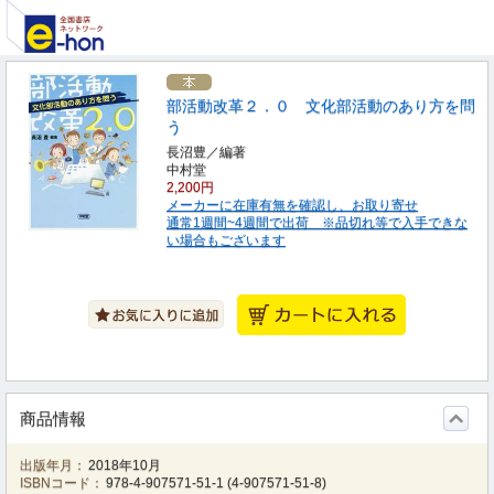
部活動改革２．０ 文化部活動のあり方を問
う
長沼豊／編著
中村堂
2,200円
メーカーに在庫有無を確認し、お取り寄せ
通常1週間~4週間で出荷 ※品切れ等で入手できな
い場合もございます
商品情報
出版年月：
2018年10月
ISBNコード：
978-4-907571-51-1
(
4-907571-51-8
)