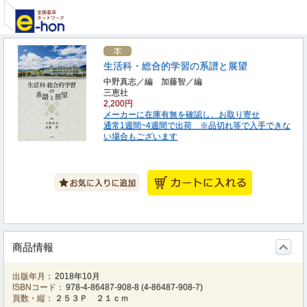
生活科・総合的学習の系譜と展望
中野真志／編 加藤智／編
三恵社
2,200円
メーカーに在庫有無を確認し、お取り寄せ
通常1週間~4週間で出荷 ※品切れ等で入手できな
い場合もございます
商品情報
出版年月：
2018年10月
ISBNコード：
978-4-86487-908-8
(
4-86487-908-7
)
頁数・縦：
２５３Ｐ ２１ｃｍ