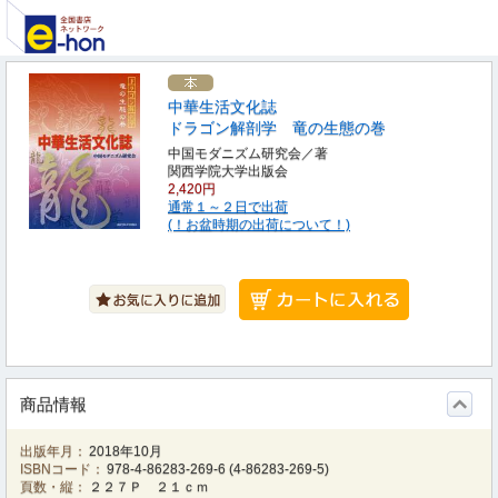
中華生活文化誌
ドラゴン解剖学 竜の生態の巻
中国モダニズム研究会／著
関西学院大学出版会
2,420円
通常１～２日で出荷
(！お盆時期の出荷について！)
商品情報
出版年月：
2018年10月
ISBNコード：
978-4-86283-269-6
(
4-86283-269-5
)
頁数・縦：
２２７Ｐ ２１ｃｍ