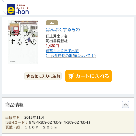
はんぷくするもの
日上秀之／著
河出書房新社
1,430円
通常１～２日で出荷
(！お盆時期の出荷について！)
商品情報
出版年月：
2018年11月
ISBNコード：
978-4-309-02760-9
(
4-309-02760-1
)
頁数・縦：
１１６Ｐ ２０ｃｍ