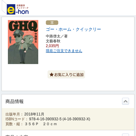
ゴー・ホーム・クイックリー
中路啓太／著
文藝春秋
2,035円
現在ご注文できません
商品情報
出版年月：
2018年11月
ISBNコード：
978-4-16-390932-5
(
4-16-390932-X
)
頁数・縦：
３５６Ｐ ２０ｃｍ