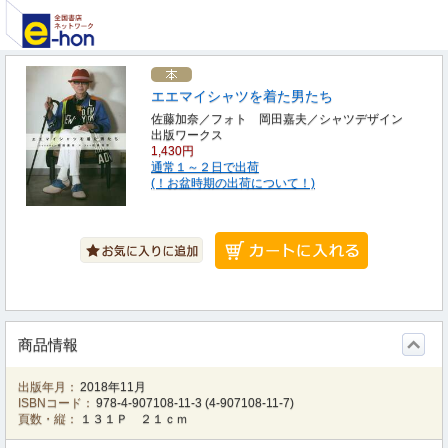
エエマイシャツを着た男たち
佐藤加奈／フォト 岡田嘉夫／シャツデザイン
出版ワークス
1,430円
通常１～２日で出荷
(！お盆時期の出荷について！)
商品情報
出版年月：
2018年11月
ISBNコード：
978-4-907108-11-3
(
4-907108-11-7
)
頁数・縦：
１３１Ｐ ２１ｃｍ