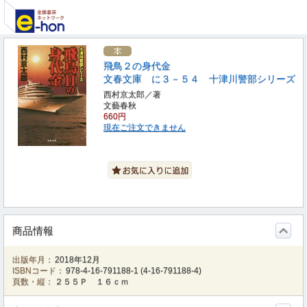
飛鳥２の身代金
文春文庫 に３－５４ 十津川警部シリーズ
西村京太郎／著
文藝春秋
660円
現在ご注文できません
商品情報
出版年月：
2018年12月
ISBNコード：
978-4-16-791188-1
(
4-16-791188-4
)
頁数・縦：
２５５Ｐ １６ｃｍ