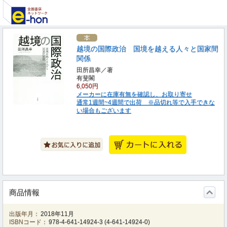
越境の国際政治 国境を越える人々と国家間
関係
田所昌幸／著
有斐閣
6,050円
メーカーに在庫有無を確認し、お取り寄せ
通常1週間~4週間で出荷 ※品切れ等で入手できな
い場合もございます
商品情報
出版年月：
2018年11月
ISBNコード：
978-4-641-14924-3
(
4-641-14924-0
)