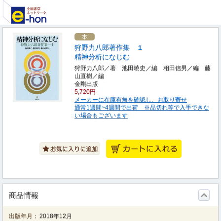
狩野力八郎著作集 １
精神分析になじむ
狩野力八郎／著 池田暁史／編 相田信男／編 藤
山直樹／編
金剛出版
5,720円
メーカーに在庫有無を確認し、お取り寄せ
通常1週間~4週間で出荷 ※品切れ等で入手できな
い場合もございます
商品情報
出版年月：
2018年12月