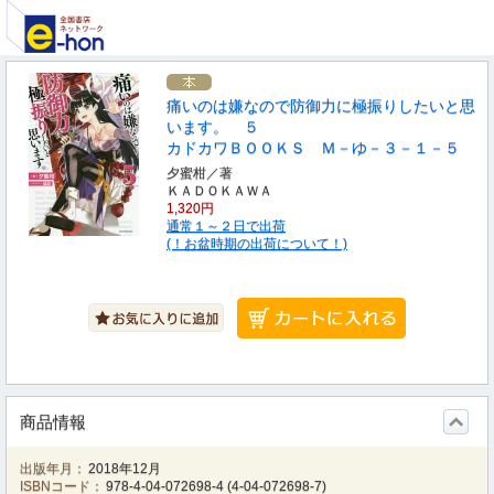
痛いのは嫌なので防御力に極振りしたいと思
います。 ５
カドカワＢＯＯＫＳ Ｍ－ゆ－３－１－５
夕蜜柑／著
ＫＡＤＯＫＡＷＡ
1,320円
通常１～２日で出荷
(！お盆時期の出荷について！)
商品情報
出版年月：
2018年12月
ISBNコード：
978-4-04-072698-4
(
4-04-072698-7
)