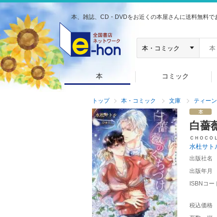
本、雑誌、CD・DVDをお近くの本屋さんに送料無料で
本
コミック
トップ
本・コミック
文庫
ティーン
白薔
ＣＨＯＣＯ
水杜サト
出版社名
出版年月
ISBNコー
税込価格