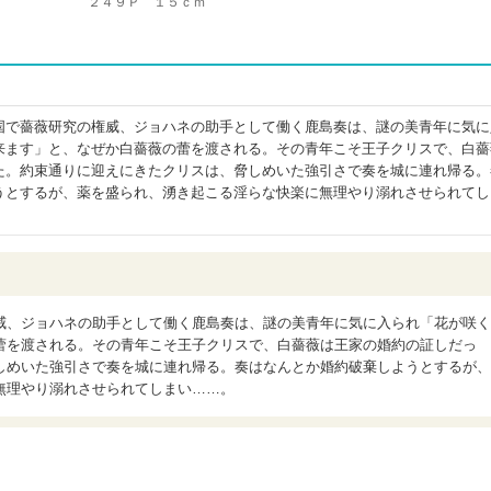
２４９Ｐ １５ｃｍ
国で薔薇研究の権威、ジョハネの助手として働く鹿島奏は、謎の美青年に気に
来ます」と、なぜか白薔薇の蕾を渡される。その青年こそ王子クリスで、白薔
た。約束通りに迎えにきたクリスは、脅しめいた強引さで奏を城に連れ帰る。
うとするが、薬を盛られ、湧き起こる淫らな快楽に無理やり溺れさせられてし
威、ジョハネの助手として働く鹿島奏は、謎の美青年に気に入られ「花が咲く
蕾を渡される。その青年こそ王子クリスで、白薔薇は王家の婚約の証しだっ
しめいた強引さで奏を城に連れ帰る。奏はなんとか婚約破棄しようとするが、
無理やり溺れさせられてしまい……。