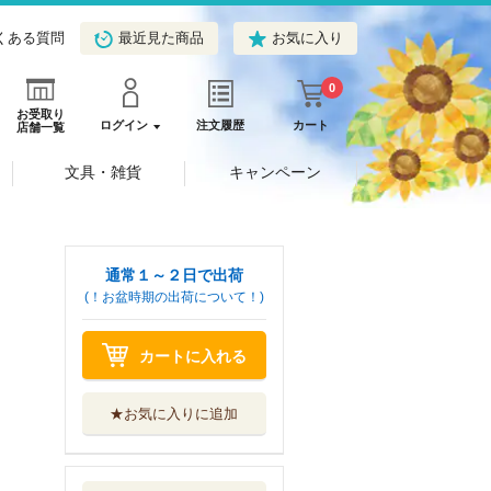
くある質問
最近見た商品
お気に入り
0
お受取り
ログイン
注文履歴
カート
店舗一覧
文具・雑貨
キャンペーン
通常１～２日で出荷
(！お盆時期の出荷について！)
カートに入れる
★お気に入りに追加
王は花冠で求愛す
る
心交社