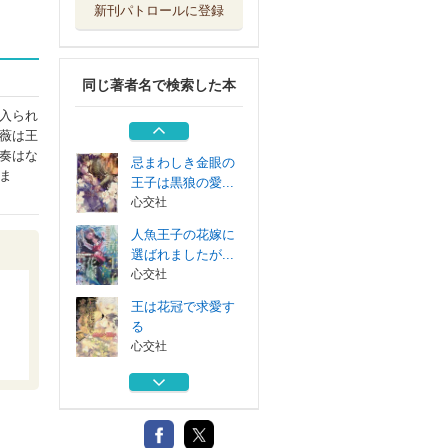
新刊パトロールに登録
キスの誘惑蕩ける
身体
心交社
同じ著者名で検索した本
月夜に眠る恋の花
心交社
入られ
薇は王
奏はな
忌まわしき金眼の
ま
王子は黒狼の愛...
心交社
人魚王子の花嫁に
選ばれましたが...
心交社
王は花冠で求愛す
る
心交社
キスの誘惑蕩ける
身体
心交社