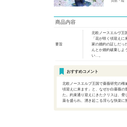
頁数・縦
商品内容
北欧ノースエルヴ王
「花が咲く頃迎えに
要旨
家の婚約の証しだっ
んとか婚約破棄しよ
い…。
おすすめコメント
北欧ノースエルブ王国で薔薇研究の権
頃迎えに来ます」と、なぜか白薔薇の
た。約束通り迎えにきたクリスは、脅
薬を盛られ、湧き起こる淫らな快楽に