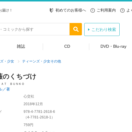
初めてのお客様へ
ご利用案内
よ
お届け！
こだわり検索
雑誌
CD
DVD・Blu-ray
ズ・少女
ティーンズ・少女その他
薇のくちづけ
ＬＡＴ ＢＵＮＫＯ
ル／著
心交社
2018年12月
ド
978-4-7781-2618-6
（
4-7781-2618-1
）
759円