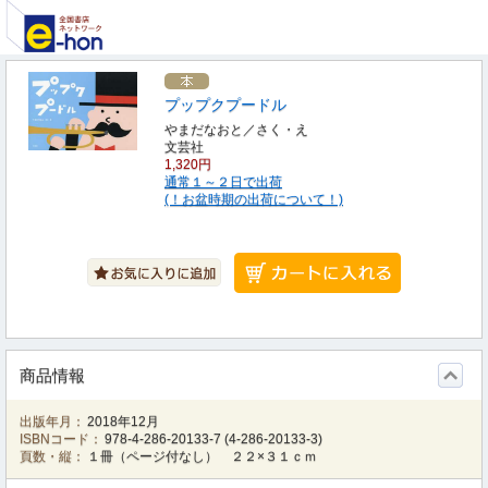
プップクプードル
やまだなおと／さく・え
文芸社
1,320円
通常１～２日で出荷
(！お盆時期の出荷について！)
商品情報
出版年月：
2018年12月
ISBNコード：
978-4-286-20133-7
(
4-286-20133-3
)
頁数・縦：
１冊（ページ付なし） ２２×３１ｃｍ