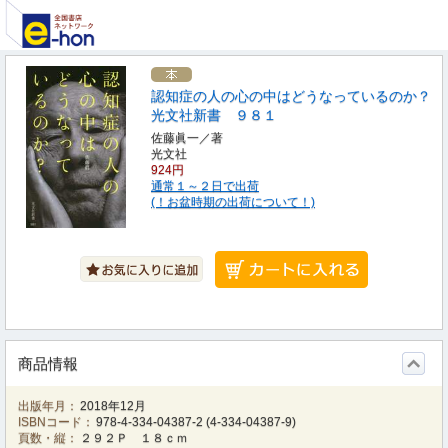
認知症の人の心の中はどうなっているのか？
光文社新書 ９８１
佐藤眞一／著
光文社
924円
通常１～２日で出荷
(！お盆時期の出荷について！)
商品情報
出版年月：
2018年12月
ISBNコード：
978-4-334-04387-2
(
4-334-04387-9
)
頁数・縦：
２９２Ｐ １８ｃｍ