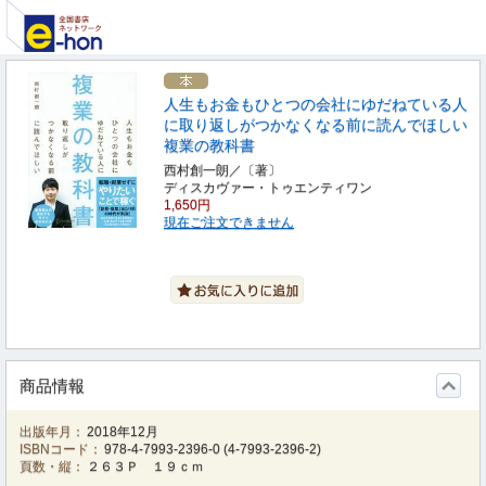
人生もお金もひとつの会社にゆだねている人
に取り返しがつかなくなる前に読んでほしい
複業の教科書
西村創一朗／〔著〕
ディスカヴァー・トゥエンティワン
1,650円
現在ご注文できません
商品情報
出版年月：
2018年12月
ISBNコード：
978-4-7993-2396-0
(
4-7993-2396-2
)
頁数・縦：
２６３Ｐ １９ｃｍ