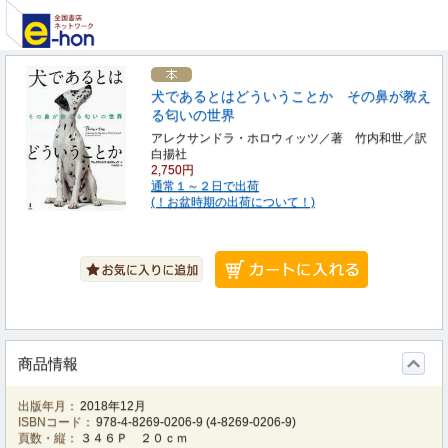
犬であるとはどういうことか その鼻が教え
る匂いの世界
アレクサンドラ・ホロウィッツ／著 竹内和世／訳
白揚社
2,750円
通常１～２日で出荷
(！お盆時期の出荷について！)
商品情報
出版年月：
2018年12月
ISBNコード：
978-4-8269-0206-9
(
4-8269-0206-9
)
頁数・縦：
３４６Ｐ ２０ｃｍ