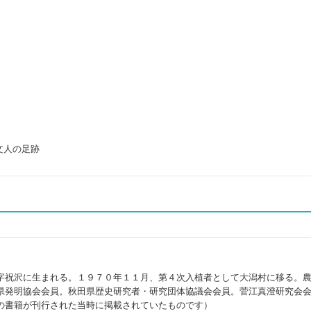
文人の足跡
字祝沢に生まれる。１９７０年１１月、第４次入植者として大潟村に移る。
県発明協会会員。秋田県歴史研究者・研究団体協議会会員。菅江真澄研究会
の書籍が刊行された当時に掲載されていたものです）