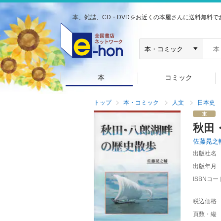
本、雑誌、CD・DVDをお近くの本屋さんに送料無料で
本
コミック
トップ
本・コミック
人文
日本史
秋田
佐藤晃之
出版社名
出版年月
ISBNコー
税込価格
頁数・縦