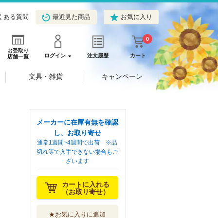
くある質問
最近見た商品
お気に入り
0
お受取り
ログイン
注文履歴
カート
店舗一覧
文具・雑貨
キャンペーン
メーカーに在庫有無を確認
し、お取り寄せ
通常1週間~4週間で出荷 ※品
切れ等で入手できない場合もご
ざいます
カートに入れる
（お取り寄せ）
★お気に入りに追加