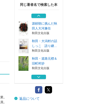
同じ著者名で検索した本
秋田・ムラはどう
なる
秋田文化出版
源頼朝に挑んだ秋
田人大河兼任
秋田文化出版
秋田・大潟村の話
しっこ 語り継...
秋田文化出版
秋田・道路元標＆
旧町村抄
秋田文化出版
大潟村一農民のあ
れこれ
秋田文化出版
秋田・ムラはどう
農業。
返品について
なる
会員。
秋田文化出版