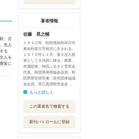
著者情報
佐藤 晃之輔
財、古
１９４２年、秋田県由利本庄市
、先人
東由利老方字祝沢に生まれる。
する
１９７０年１１月、第４次入植
文人を
者として大潟村に移る。農業。
豊富に
所属団体：秋田ふるさと育英会
代表。秋田県発明協会会員。秋
田県歴史研究者・研究団体協議
会会員。菅江真澄研究会会 …
もっと詳しく
秋田・道路元標＆
この著者名で検索する
旧町村抄
秋田文化出版
新刊パトロールに登録
大潟村一農民のあ
れこれ
秋田文化出版