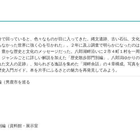
分で回っていると、色々なものが目に入ってきた。縄文遺跡、古い石仏、文化
らなかった世界に強く心を引かれた」。２年に及ぶ調査で明らかになったのは
、豊かな歴史と文化のメッセージだった。八郎湖畔沿いに２市４町１村を一周
、ジャンルごとに詳しい解説を加えた「歴史散歩部門別編」、八郎潟ゆかりの
れた文人の足跡」、知られざる逸話を集めた「湖畔余話」の４章構成。写真を
歴史入門ガイド。本を片手にふるさとの魅力を再発見してみよう。
編（男鹿市を巡る
別編（資料館・展示室