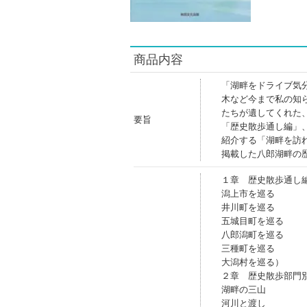
商品内容
「湖畔をドライブ気
木など今まで私の知
たちが遺してくれた
要旨
「歴史散歩通し編」
紹介する「湖畔を訪
掲載した八郎湖畔の
１章 歴史散歩通し
潟上市を巡る
井川町を巡る
五城目町を巡る
八郎潟町を巡る
三種町を巡る
大潟村を巡る）
２章 歴史散歩部門
湖畔の三山
河川と渡し