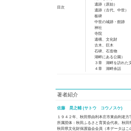
遺跡（原始）
目次
遺跡（古代、中世）
板碑
中世の城跡・館跡
神社
寺院
遺構、文化財
古木、巨木
石碑、石造物
湖畔にある公園）
３章 湖畔を訪れた
４章 湖畔余話
著者紹介
佐藤 晃之輔 (サトウ コウノスケ)
１９４２年、秋田県由利本庄市東由利老方
所属団体：秋田ふるさと育英会代表。秋田
秋田県文化財保護協会会員（本データはこ