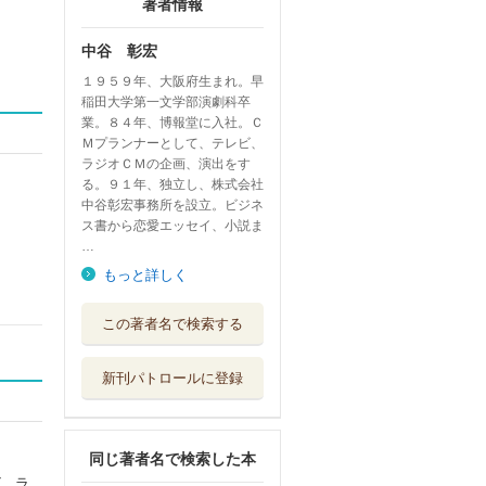
著者情報
中谷 彰宏
１９５９年、大阪府生まれ。早
稲田大学第一文学部演劇科卒
業。８４年、博報堂に入社。Ｃ
Ｍプランナーとして、テレビ、
ラジオＣＭの企画、演出をす
る。９１年、独立し、株式会社
中谷彰宏事務所を設立。ビジネ
ス書から恋愛エッセイ、小説ま
…
もっと詳しく
さぁ、会社でもつ
この著者名で検索する
くろうか
エムディエヌコ...
新刊パトロールに登録
うまくいかなくて
、ちょうどいい...
あさ出版
同じ著者名で検索した本
言い換えで、人生
ビ、ラ