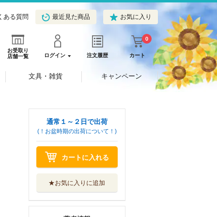
くある質問
最近見た商品
お気に入り
0
お受取り
ログイン
注文履歴
カート
店舗一覧
文具・雑貨
キャンペーン
通常１～２日で出荷
(！お盆時期の出荷について！)
カートに入れる
★お気に入りに追加