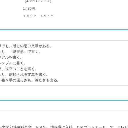
（
4-7991-0780-1
）
1,430円
１８９Ｐ １９ｃｍ
章でも、感じの悪い文章がある。
より、「現在形」で書く。
リアルを書く。
シンプルに書く。
り、役立つことを書く。
より、信頼される文章を書く。
、書き手の優しさも、冷たさも出る。
一文学部演劇科卒業。８４年、博報堂に入社。ＣＭプランナーとして、テレ