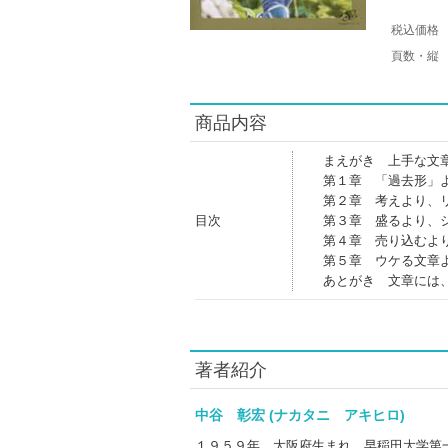
税込価格
頁数・縦
商品内容
まえがき 上手な文
第１章 「過去形」
第２章 考えより、
目次
第３章 盛るより、
第４章 売り込むよ
第５章 ウケる文章
あとがき 文章には
著者紹介
中谷 彰宏 (ナカタニ アキヒロ)
１９５９年、大阪府生まれ。早稲田大学第