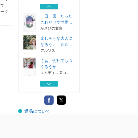
が変わる。
まで、
青春出版社
ワーク
一日一回 たった
これだけで世界...
かざひの文庫
楽しそうな大人に
なろう。 ５５...
アルソス
さぁ、会社でもつ
くろうか
エムディエヌコ...
うまくいかなくて
、ちょうどいい...
あさ出版
言い換えで、人生
返品について
が変わる。
青春出版社
一日一回 たった
これだけで世界...