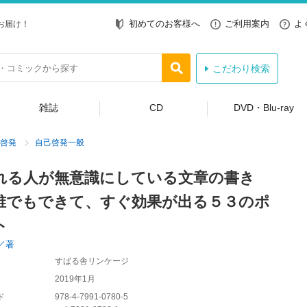
初めてのお客様へ
ご利用案内
よ
お届け！
こだわり検索
雑誌
CD
DVD・Blu-ray
啓発
自己啓発一般
れる人が無意識にしている文章の書き
誰でもできて、すぐ効果が出る５３のポ
ト
／著
すばる舎リンケージ
2019年1月
ド
978-4-7991-0780-5