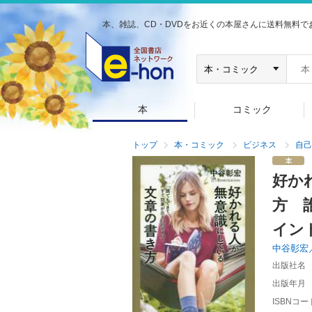
本、雑誌、CD・DVDをお近くの本屋さんに送料無料で
本
コミック
トップ
本・コミック
ビジネス
自己
好か
方 
イン
中谷彰宏
出版社名
出版年月
ISBNコー