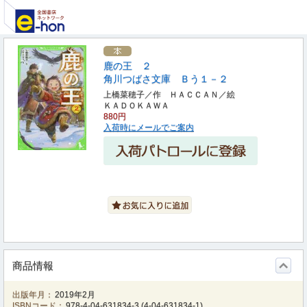
鹿の王 ２
角川つばさ文庫 Ｂう１－２
上橋菜穂子／作 ＨＡＣＣＡＮ／絵
ＫＡＤＯＫＡＷＡ
880円
入荷時にメールでご案内
商品情報
出版年月：
2019年2月
ISBNコード：
978-4-04-631834-3
(
4-04-631834-1
)