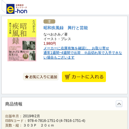
昭和疾風録 興行と芸能
なべおさみ／著
イースト・プレス
1,980円
メーカーに在庫有無を確認し、お取り寄せ
通常1週間~4週間で出荷 ※品切れ等で入手できな
い場合もございます
商品情報
出版年月：
2019年2月
ISBNコード：
978-4-7816-1751-0
(
4-7816-1751-4
)
頁数・縦：
３０３Ｐ ２０ｃｍ