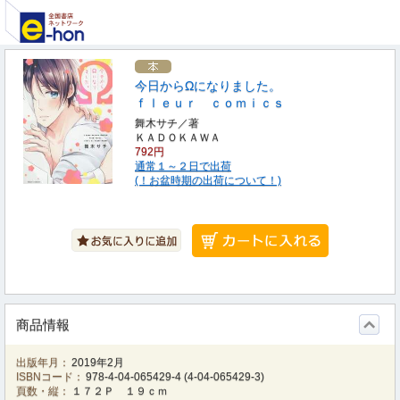
今日からΩになりました。
ｆｌｅｕｒ ｃｏｍｉｃｓ
舞木サチ／著
ＫＡＤＯＫＡＷＡ
792円
通常１～２日で出荷
(！お盆時期の出荷について！)
商品情報
出版年月：
2019年2月
ISBNコード：
978-4-04-065429-4
(
4-04-065429-3
)
頁数・縦：
１７２Ｐ １９ｃｍ