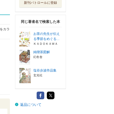
新刊パトロールに登録
同じ著者名で検索した本
をカラ
お茶の先生が伝え
る季節をめぐる...
ＫＡＤＯＫＡＷＡ
純喫茶図解
幻冬舎
塩谷歩波作品集
玄光社
返品について