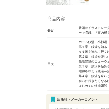
商品内容
番頭兼イラストレー
要旨
ーで収録。浴室内部
ホーム銭湯―小杉湯
第１章 銭湯を知る
女友達を連れて行く
第２章 銭湯を楽し
銭湯建築のニューウ
目次
第３章 銭湯を極め
昭和を味わう銭湯―
第４章 銭湯を味わ
会いに行きたくなる
はじめての銭湯図解
出版社・メーカーコメント