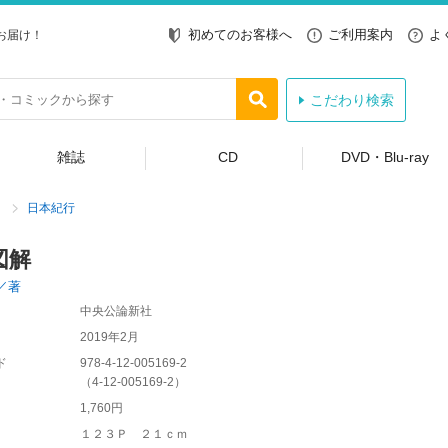
初めてのお客様へ
ご利用案内
よ
お届け！
こだわり検索
雑誌
CD
DVD・Blu-ray
日本紀行
図解
／著
中央公論新社
2019年2月
ド
978-4-12-005169-2
（
4-12-005169-2
）
1,760円
１２３Ｐ ２１ｃｍ