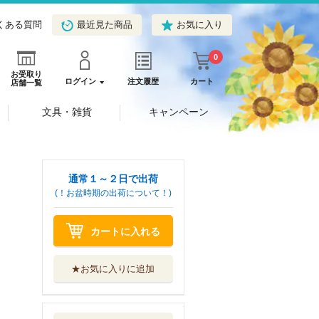
くある質問
最近見た商品
お気に入り
0
お受取り
ログイン
注文履歴
カート
店舗一覧
文具・雑貨
キャンペーン
通常１～２日で出荷
(！お盆時期の出荷について！)
カートに入れる
★お気に入りに追加