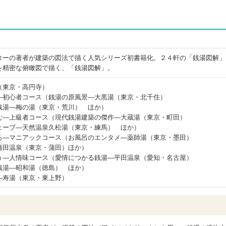
ターの著者が建築の図法で描く人気シリーズ初書籍化。２４軒の「銭湯図解」
を精密な俯瞰図で描く、「銭湯図解」。
（東京・高円寺）
―初心者コース（銭湯の原風景―大黒湯（東京・北千住）
銭湯―梅の湯（東京・荒川） ほか）
む―上級者コース（現代銭湯建築の傑作―大蔵湯（東京・町田）
ェーブ―天然温泉久松湯（東京・練馬） ほか）
る―マニアックコース（お風呂のエンタメ―薬師湯（東京・墨田）
蒲田温泉（東京・蒲田）ほか）
う―人情味コース（愛情につかる銭湯―平田温泉（愛知・名古屋）
銭湯―昭和湯（徳島） ほか）
―寿湯（東京・東上野）