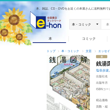
本、雑誌、CD・DVDをお近くの本屋さんに送料無料で
本
コミック
トップ
本・コミック
文芸
エッセイ
銭湯
塩谷歩波
出版社名
出版年月
ISBNコー
税込価格
頁数・縦