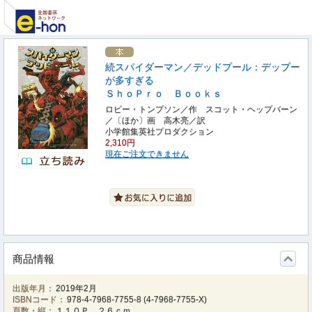
続スパイダーマン／デッドプール：デップー
が多すぎる
ＳｈｏＰｒｏ Ｂｏｏｋｓ
ロビー・トンプソン／作 スコット・ヘップバーン
／〔ほか〕画 高木亮／訳
小学館集英社プロダクション
2,310円
現在ご注文できません
商品情報
出版年月：
2019年2月
ISBNコード：
978-4-7968-7755-8
(
4-7968-7755-X
)
頁数・縦：
１１０Ｐ ２６ｃｍ