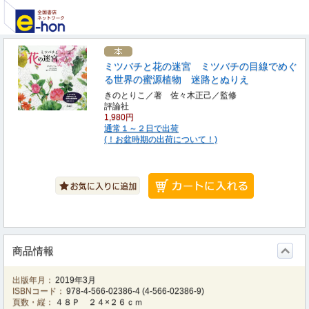
ミツバチと花の迷宮 ミツバチの目線でめぐ
る世界の蜜源植物 迷路とぬりえ
きのとりこ／著 佐々木正己／監修
評論社
1,980円
通常１～２日で出荷
(！お盆時期の出荷について！)
商品情報
出版年月：
2019年3月
ISBNコード：
978-4-566-02386-4
(
4-566-02386-9
)
頁数・縦：
４８Ｐ ２４×２６ｃｍ