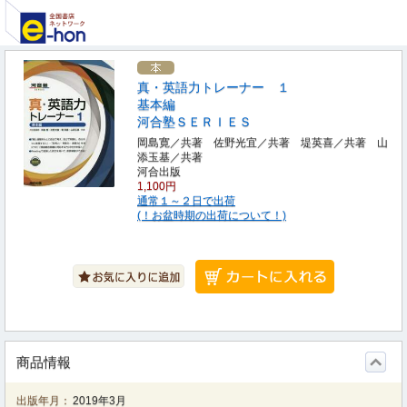
真・英語力トレーナー １
基本編
河合塾ＳＥＲＩＥＳ
岡島寛／共著 佐野光宜／共著 堤英喜／共著 山
添玉基／共著
河合出版
1,100円
通常１～２日で出荷
(！お盆時期の出荷について！)
商品情報
出版年月：
2019年3月