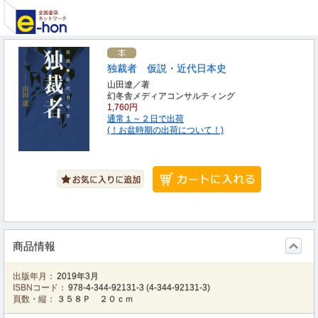
独裁者 仮説・近代日本史
山田遼／著
幻冬舎メディアコンサルティング
1,760円
通常１～２日で出荷
(！お盆時期の出荷について！)
商品情報
出版年月：
2019年3月
ISBNコード：
978-4-344-92131-3
(
4-344-92131-3
)
頁数・縦：
３５８Ｐ ２０ｃｍ