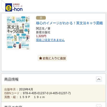
核心のイメージがわかる！英文法キャラ図鑑
関正生／著
新星出版社
1,320円
現在ご注文できません
商品情報
出版年月：
2019年4月
ISBNコード：
978-4-405-01237-0
(
4-405-01237-7
)
頁数・縦：
１５９Ｐ １９ｃｍ