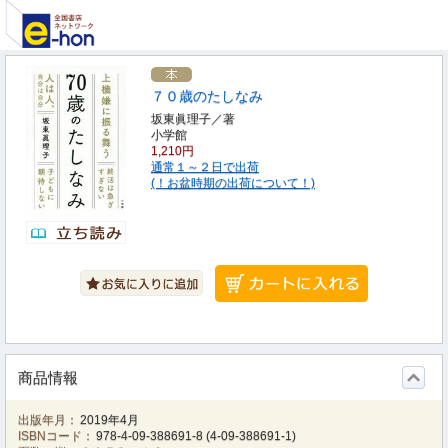
７０歳のたしなみ
坂東眞理子／著
小学館
1,210円
通常１～２日で出荷
(！お盆時期の出荷について！)
商品情報
出版年月：
2019年4月
ISBNコード：
978-4-09-388691-8
(
4-09-388691-1
)