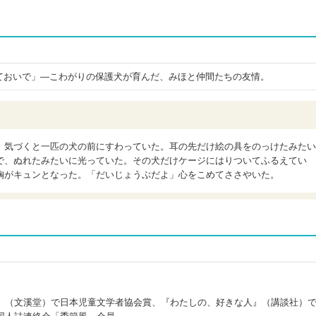
ておいで」―こわがりの保護犬が育んだ、みほと仲間たちの友情。
。気づくと一匹の犬の前にすわっていた。耳の先だけ絵の具をのっけたみたい
で、ぬれたみたいに光っていた。その犬だけケージにはりついてふるえてい
胸がキュンとなった。「だいじょうぶだよ」心をこめてささやいた。
』（文溪堂）で日本児童文学者協会賞、『わたしの、好きな人』（講談社）