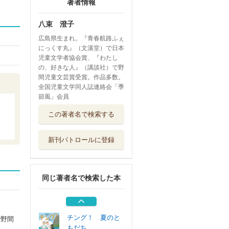
著者情報
八束 澄子
広島県生まれ。『青春航路ふぇ
にっくす丸』（文溪堂）で日本
児童文学者協会賞、『わたし
の、好きな人』（講談社）で野
間児童文芸賞受賞。作品多数。
全国児童文学同人誌連絡会「季
節風」会員
あしたのショウ
この著者名で検索する
東洋館出版社
新刊パトロールに登録
森と、母と、わた
しの一週間
ポプラ社
同じ著者名で検索した本
ココロの花 華道
部＆サッカー部
新日本出版社
チング！ 夏のと
で野間
もだち