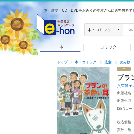
本、雑誌、CD・DVDをお近くの本屋さんに送料無料で
本
コミック
トップ
本・コミック
児童
読み物
ブラ
八束澄子
出版社名
出版年月
ISBNコー
税込価格
頁数・縦