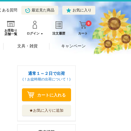
くある質問
最近見た商品
お気に入り
0
お受取り
ログイン
注文履歴
カート
店舗一覧
文具・雑貨
キャンペーン
通常１～２日で出荷
(！お盆時期の出荷について！)
カートに入れる
★お気に入りに追加