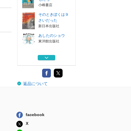
小峰書店
そのときぼくは９
さいだった
）
新日本出版社
あしたのショウ
東洋館出版社
森と、母と、わた
しの一週間
ポプラ社
ココロの花 華道
返品について
部＆サッカー部
新日本出版社
チング！ 夏のと
もだち
小峰書店
facebook
そのときぼくは９
X
さいだった