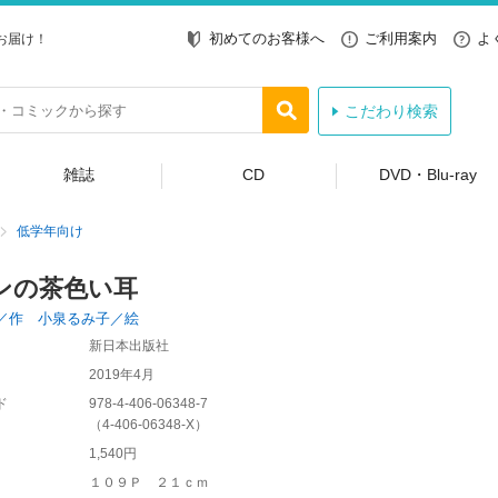
初めてのお客様へ
ご利用案内
よ
お届け！
こだわり検索
雑誌
CD
DVD・Blu-ray
低学年向け
ンの茶色い耳
／作 小泉るみ子／絵
新日本出版社
2019年4月
ド
978-4-406-06348-7
（
4-406-06348-X
）
1,540円
１０９Ｐ ２１ｃｍ