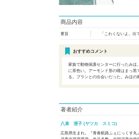
商品内容
要旨
「こわくないよ。出
おすすめコメント
家族で動物保護センターに行ったみほ
に茶色い。アーモンド形の瞳はまっ黒
る。ブランとの出会いだった。みほの
著者紹介
八束 澄子 (ヤツカ スミコ)
広島県生まれ。『青春航路ふぇにっくす丸