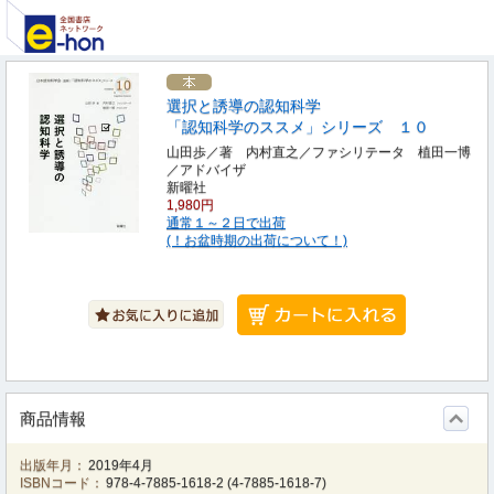
選択と誘導の認知科学
「認知科学のススメ」シリーズ １０
山田歩／著 内村直之／ファシリテータ 植田一博
／アドバイザ
新曜社
1,980円
通常１～２日で出荷
(！お盆時期の出荷について！)
商品情報
出版年月：
2019年4月
ISBNコード：
978-4-7885-1618-2
(
4-7885-1618-7
)