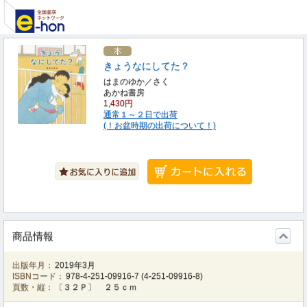
きょうなにしてた？
はまのゆか／さく
あかね書房
1,430円
通常１～２日で出荷
(！お盆時期の出荷について！)
商品情報
出版年月：
2019年3月
ISBNコード：
978-4-251-09916-7
(
4-251-09916-8
)
頁数・縦：
〔３２Ｐ〕 ２５ｃｍ