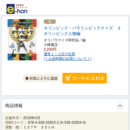
オリンピック・パラリンピッククイズ ３
オリンピック人物編
オリパラクイズ研究会／編
小峰書店
2,200円
通常１～２日で出荷
(！お盆時期の出荷について！)
商品情報
出版年月：
2019年4月
ISBNコード：
978-4-338-32603-2
(
4-338-32603-4
)
頁数・縦：
１２７Ｐ ２２ｃｍ