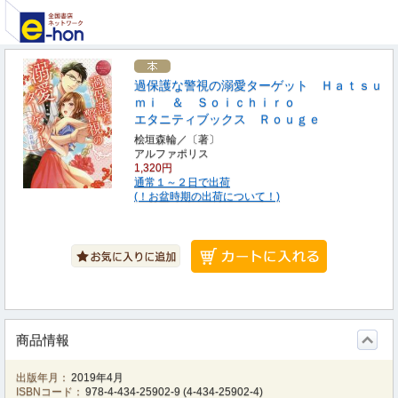
過保護な警視の溺愛ターゲット Ｈａｔｓｕ
ｍｉ ＆ Ｓｏｉｃｈｉｒｏ
エタニティブックス Ｒｏｕｇｅ
桧垣森輪／〔著〕
アルファポリス
1,320円
通常１～２日で出荷
(！お盆時期の出荷について！)
商品情報
出版年月：
2019年4月
ISBNコード：
978-4-434-25902-9
(
4-434-25902-4
)