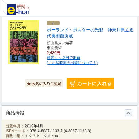
ポーランド・ポスターの光彩 神奈川県立近
代美術館所蔵
籾山昌夫／編著
東京美術
2,420円
通常１～２日で出荷
(！お盆時期の出荷について！)
商品情報
出版年月：
2019年4月
ISBNコード：
978-4-8087-1133-7
(
4-8087-1133-8
)
頁数・縦：
１２７Ｐ ２６ｃｍ