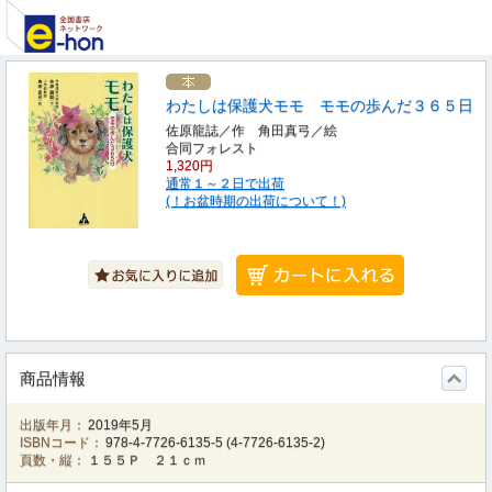
わたしは保護犬モモ モモの歩んだ３６５日
佐原龍誌／作 角田真弓／絵
合同フォレスト
1,320円
通常１～２日で出荷
(！お盆時期の出荷について！)
商品情報
出版年月：
2019年5月
ISBNコード：
978-4-7726-6135-5
(
4-7726-6135-2
)
頁数・縦：
１５５Ｐ ２１ｃｍ