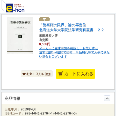
「警察権の限界」論の再定位
北海道大学大学院法学研究科叢書 ２２
米田雅宏／著
有斐閣
8,580円
メーカーに在庫有無を確認し、お取り寄せ
通常1週間~4週間で出荷 ※品切れ等で入手できな
い場合もございます
商品情報
出版年月：
2019年4月
ISBNコード：
978-4-641-22764-4
(
4-641-22764-0
)