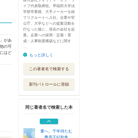
株式会社クオリティ・オブ・ラ
イフ代表取締役。早稲田大学法
学部卒業後、大手メーカーを経
てリクルートへ入社。企業や官
公庁、大学などへの提案活動を
行なった後に、現在の会社を起
業。企業への採用・定着・育
」があ
成・人事制度構築などに関す
他の可
…
にはど
もっと詳しく
麦熟るるころ 歌
この著者名で検索する
集
本阿弥書店
新刊パトロールに登録
ようこそ、歌の世
界へ
本阿弥書店
同じ著者名で検索した本
近代奇人伝
白馬社
妻へ。千年待たむ
桑原正紀歌集