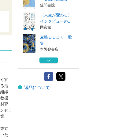
笠間書院
〈人生が変わる〉
インタビューの...
同友館
麦熟るるころ 歌
集
本阿弥書店
ようこそ、歌の世
界へ
本阿弥書店
業や官
近代奇人伝
する活
返品について
白馬社
と組織
員教授
妻へ。千年待たむ
人材育
桑原正紀歌集
ンセラ
笠間書院
産業
業
〈人生が変わる〉
、東京
インタビューの...
ていた