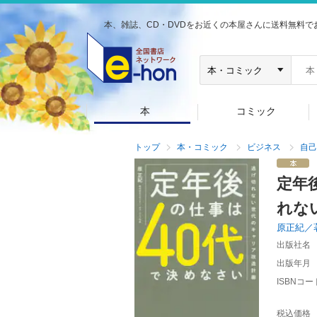
本、雑誌、CD・DVDをお近くの本屋さんに送料無料で
本
コミック
トップ
本・コミック
ビジネス
自己
定年
れな
原正紀／
出版社名
出版年月
ISBNコー
税込価格