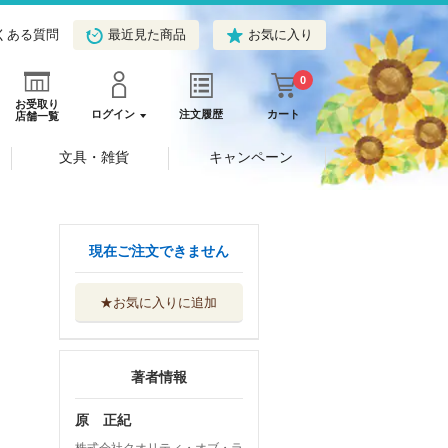
くある質問
最近見た商品
お気に入り
0
お受取り
ログイン
注文履歴
カート
店舗一覧
文具・雑貨
キャンペーン
現在ご注文できません
★お気に入りに追加
著者情報
原 正紀