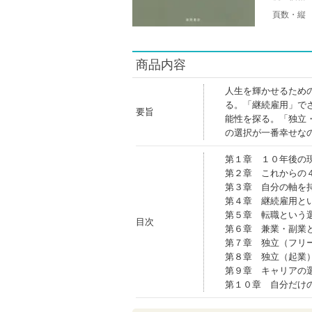
頁数・縦
商品内容
人生を輝かせるため
る。「継続雇用」で
要旨
能性を探る。「独立
の選択が一番幸せな
第１章 １０年後の
第２章 これからの
第３章 自分の軸を
第４章 継続雇用と
第５章 転職という
目次
第６章 兼業・副業
第７章 独立（フリ
第８章 独立（起業
第９章 キャリアの
第１０章 自分だけ