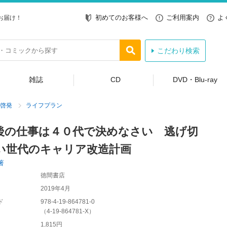
初めてのお客様へ
ご利用案内
よ
お届け！
こだわり検索
雑誌
CD
DVD・Blu-ray
啓発
ライフプラン
後の仕事は４０代で決めなさい 逃げ切
い世代のキャリア改造計画
著
徳間書店
2019年4月
ド
978-4-19-864781-0
（
4-19-864781-X
）
1,815円