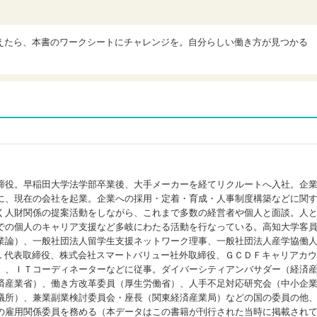
えたら、本書のワークシートにチャレンジを。自分らしい働き方が見つかる
締役。早稲田大学法学部卒業後、大手メーカーを経てリクルートへ入社。企
に、現在の会社を起業。企業への採用・定着・育成・人事制度構築などに関
く人財関係の提案活動をしながら、これまで多数の経営者や個人と面談。人
での個人のキャリア支援など多岐にわたる活動を行なっている。高知大学客
業論）、一般社団法人留学生支援ネットワーク理事、一般社団法人産学協働
Ｌ代表取締役、株式会社スマートバリュー社外取締役、ＧＣＤＦキャリアカウ
）、ＩＴコーディネーターなどに従事。ダイバーシティアンバサダー（経済
済産業省）、働き方改革委員（厚生労働省）、人手不足対応研究会（中小企
議所）、兼業副業検討委員会・座長（関東経済産業局）などの国の委員の他
の雇用関係委員を務める（本データはこの書籍が刊行された当時に掲載され