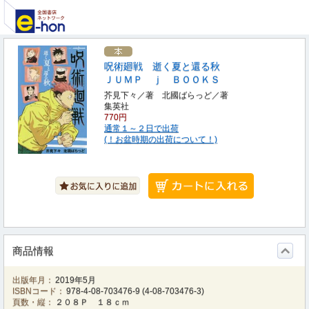
呪術廻戦 逝く夏と還る秋
ＪＵＭＰ ｊ ＢＯＯＫＳ
芥見下々／著 北國ばらっど／著
集英社
770円
通常１～２日で出荷
(！お盆時期の出荷について！)
商品情報
出版年月：
2019年5月
ISBNコード：
978-4-08-703476-9
(
4-08-703476-3
)
頁数・縦：
２０８Ｐ １８ｃｍ