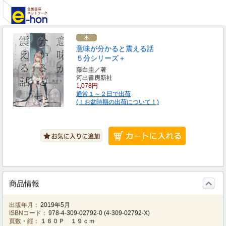
意味が分かると震える話
５分シリーズ＋
藤白圭／著
河出書房新社
1,078円
通常１～２日で出荷
(！お盆時期の出荷について！)
商品情報
出版年月：
2019年5月
ISBNコード：
978-4-309-02792-0
(
4-309-02792-X
)
頁数・縦：
１６０Ｐ １９ｃｍ