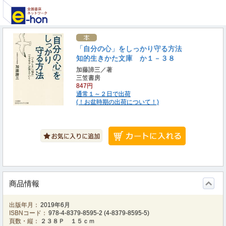
「自分の心」をしっかり守る方法
知的生きかた文庫 か１－３８
加藤諦三／著
三笠書房
847円
通常１～２日で出荷
(！お盆時期の出荷について！)
商品情報
出版年月：
2019年6月
ISBNコード：
978-4-8379-8595-2
(
4-8379-8595-5
)
頁数・縦：
２３８Ｐ １５ｃｍ