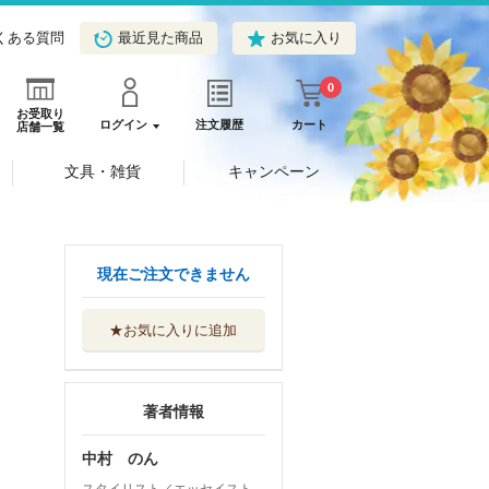
くある質問
最近見た商品
お気に入り
0
お受取り
ログイン
注文履歴
カート
店舗一覧
文具・雑貨
キャンペーン
現在ご注文できません
★お気に入りに追加
著者情報
中村 のん