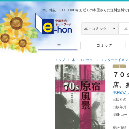
本、雑誌、CD・DVDをお近くの本屋さんに送料無料で
本
コミック
トップ
本・コミック
エンターテイメン
７０
店、
中村のん
出版社名
出版年月
ISBNコー
税込価格