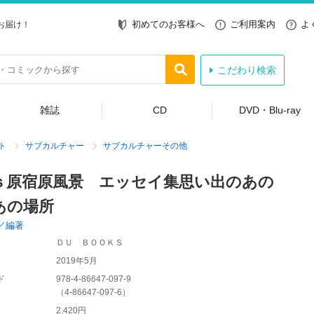
初めてのお客様へ
ご利用案内
よ
お届け！
こだわり検索
雑誌
CD
DVD・Blu-ray
ト
サブカルチャー
サブカルチャーその他
ｓ原宿原風景 エッセイ集思い出のあの
あの場所
／編著
ＤＵ ＢＯＯＫＳ
2019年5月
ド
978-4-86647-097-9
（
4-86647-097-6
）
2,420円