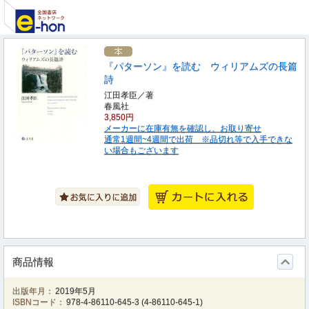
『パターソン』を読む ウィリアムズの長篇
詩
江田孝臣／著
春風社
3,850円
メーカーに在庫有無を確認し、お取り寄せ
通常1週間~4週間で出荷 ※品切れ等で入手できな
い場合もございます
商品情報
出版年月：
2019年5月
ISBNコード：
978-4-86110-645-3
(
4-86110-645-1
)