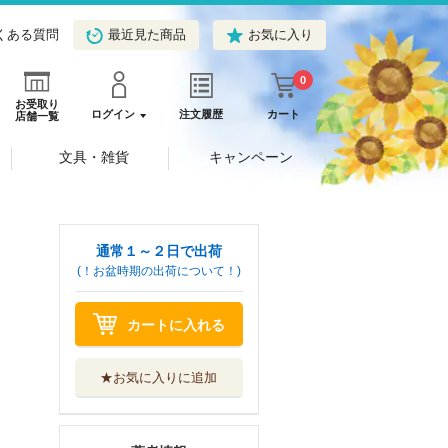
くある質問
最近見た商品
お気に入り
0
お受取り
ログイン
注文履歴
カート
店舗一覧
文具・雑貨
キャンペーン
通常１～２日で出荷
(！お盆時期の出荷について！)
カートに入れる
★お気に入りに追加