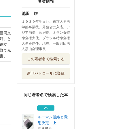
著者情報
池田 維
１９３９年生まれ。東京大学法
学部卒業後、外務省に入省。ア
ジア局長、官房長、オランダ特
亜同文
命全権大使、ブラジル特命全権
奸」と
大使を歴任。現在、一般財団法
創立
人霞山会理事長
野で光
自壊する「日本」
書。
この著者名で検索する
の構造
みすず書房
新刊パトロールに登録
東亜同文会初代会
長近衞篤麿評伝...
霞山会
同じ著者名で検索した本
頭山満 アジア主
義者の実像
筑摩書房
ルーマン組織と意
思決定 上
勁草書房