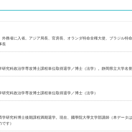
、外務省に入省。アジア局長、官房長、オランダ特命全権大使、ブラジル特
事長
学研究科政治学専攻博士課程単位取得退学／博士（法学）。静岡県立大学名
学研究科政治学専攻博士課程単位取得退学／博士（法学）
済学研究科博士後期課程満期退学。現在、國學院大學文学部講師（本データ
のです）