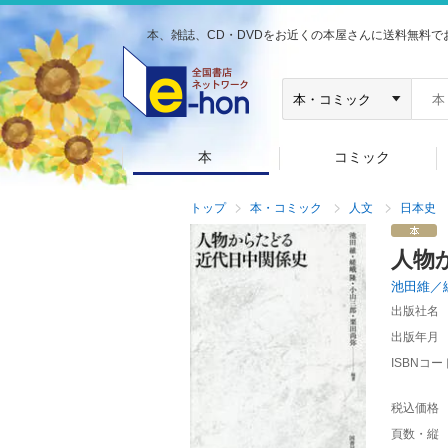
本、雑誌、CD・DVDをお近くの本屋さんに送料無料で
本
コミック
トップ
本・コミック
人文
日本史
人物
池田維／
出版社名
出版年月
ISBNコー
税込価格
頁数・縦