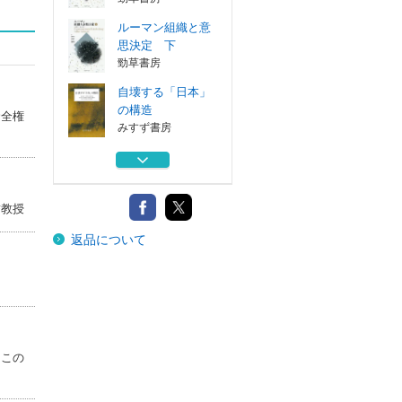
ルーマン組織と意
思決定 下
勁草書房
自壊する「日本」
の構造
命全権
みすず書房
東亜同文会初代会
長近衞篤麿評伝...
霞山会
誉教授
頭山満 アジア主
返品について
義者の実像
筑摩書房
ルーマン組織と意
思決定 上
勁草書房
ルーマン組織と意
はこの
思決定 下
勁草書房