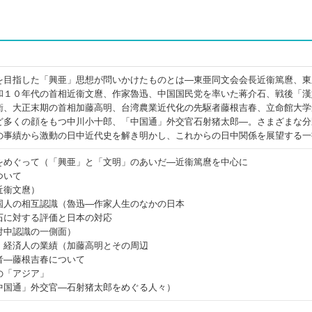
を目指した「興亜」思想が問いかけたものとは―東亜同文会会長近衞篤麿、東
和１０年代の首相近衞文麿、作家魯迅、中国国民党を率いた蒋介石、戦後「漢
衛、大正末期の首相加藤高明、台湾農業近代化の先駆者藤根吉春、立命館大学
ど多くの顔をもつ中川小十郎、「中国通」外交官石射猪太郎―。さまざまな分
の事績から激動の日中近代史を解き明かし、これからの日中関係を展望する一
をめぐって（「興亜」と「文明」のあいだ―近衞篤麿を中心に
ついて
近衞文麿）
国人の相互認識（魯迅―作家人生のなかの日本
石に対する評価と日本の対応
対中認識の一側面）
・経済人の業績（加藤高明とその周辺
者―藤根吉春について
の「アジア」
中国通」外交官―石射猪太郎をめぐる人々）