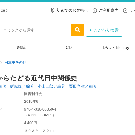
初めてのお客様へ
ご利用案内
よ
お届け！
こだわり検索
雑誌
CD
DVD・Blu-ray
日本史その他
からたどる近代日中関係史
編著 嵯峨隆／編著 小山三郎／編著 栗田尚弥／編著
国書刊行会
2019年6月
ド
978-4-336-06369-4
（
4-336-06369-9
）
4,400円
３０８Ｐ ２２ｃｍ