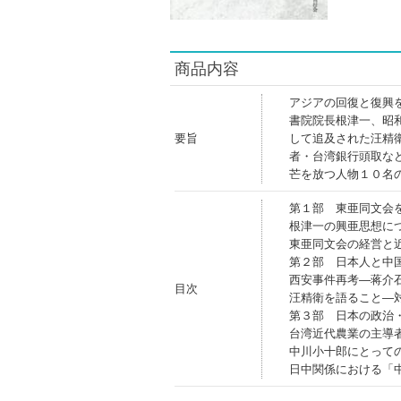
商品内容
アジアの回復と復興
書院院長根津一、昭
要旨
して追及された汪精
者・台湾銀行頭取な
芒を放つ人物１０名
第１部 東亜同文会
根津一の興亜思想に
東亜同文会の経営と
第２部 日本人と中
西安事件再考―蒋介
目次
汪精衛を語ること―
第３部 日本の政治
台湾近代農業の主導
中川小十郎にとって
日中関係における「