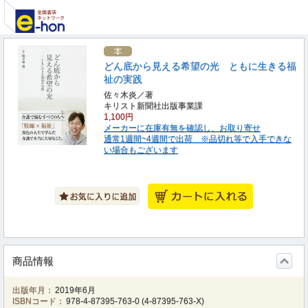
どん底から見える希望の光 ともに生きる福
祉の実践
佐々木炎／著
キリスト新聞社出版事業課
1,100円
メーカーに在庫有無を確認し、お取り寄せ
通常1週間~4週間で出荷 ※品切れ等で入手できな
い場合もございます
商品情報
出版年月：
2019年6月
ISBNコード：
978-4-87395-763-0
(
4-87395-763-X
)