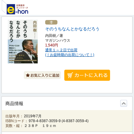
そのうちなんとかなるだろう
内田樹／著
マガジンハウス
1,540円
通常１～２日で出荷
(！お盆時期の出荷について！)
商品情報
出版年月：
2019年7月
ISBNコード：
978-4-8387-3059-9
(
4-8387-3059-4
)
頁数・縦：
２３８Ｐ １９ｃｍ