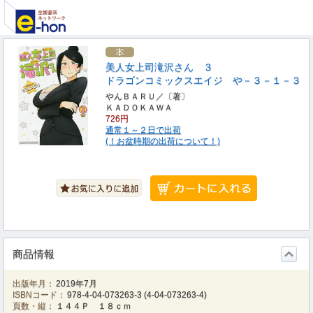
美人女上司滝沢さん ３
ドラゴンコミックスエイジ や－３－１－３
やんＢＡＲＵ／〔著〕
ＫＡＤＯＫＡＷＡ
726円
通常１～２日で出荷
(！お盆時期の出荷について！)
商品情報
出版年月：
2019年7月
ISBNコード：
978-4-04-073263-3
(
4-04-073263-4
)
頁数・縦：
１４４Ｐ １８ｃｍ