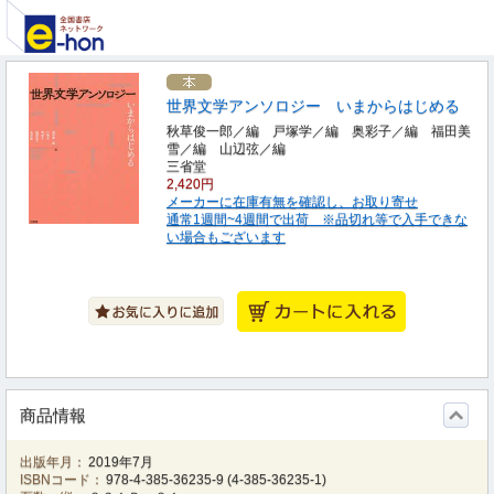
世界文学アンソロジー いまからはじめる
秋草俊一郎／編 戸塚学／編 奥彩子／編 福田美
雪／編 山辺弦／編
三省堂
2,420円
メーカーに在庫有無を確認し、お取り寄せ
通常1週間~4週間で出荷 ※品切れ等で入手できな
い場合もございます
商品情報
出版年月：
2019年7月
ISBNコード：
978-4-385-36235-9
(
4-385-36235-1
)