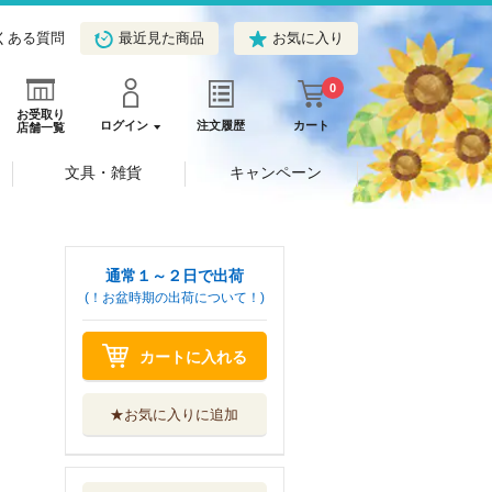
くある質問
最近見た商品
お気に入り
0
お受取り
ログイン
注文履歴
カート
店舗一覧
文具・雑貨
キャンペーン
通常１～２日で出荷
(！お盆時期の出荷について！)
カートに入れる
★お気に入りに追加
わたしのために脱
ぎなさいっ！ ９
ＫＡＤＯＫＡＷＡ