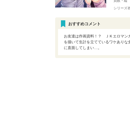
頁数・縦
シリーズ
おすすめコメント
お友達は作画資料！？ ＪＫエロマン
を描いて生計を立てているワケありな
に直面してしまい…。