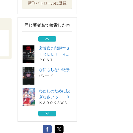
新刊パトロールに登録
「三方よし」の家
庭論 廣池千九...
ＰＨＰ研究所
同じ著者名で検索した本
わたしのために脱
ぎなさいっ！ ８
ＫＡＤＯＫＡＷＡ
宮藤官九郎脚本Ｓ
ＴＲＥＥＴ Ｋ...
ＰＯＳＴ
なにもしない絶景
パレード
わたしのために脱
ぎなさいっ！ ９
ＫＡＤＯＫＡＷＡ
「三方よし」の家
庭論 廣池千九...
ＰＨＰ研究所