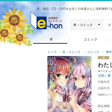
本、雑誌、CD・DVDをお近くの本屋さんに送料無料で
本
コミック
トップ
本・コミック
コミック
青年
わた
ＭＦＣキュ
九郎／著
出版社名
出版年月
ISBNコー
税込価格