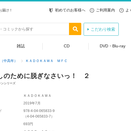
初めてのお客様へ
ご利用案内
よ
お届け！
こだわり検索
雑誌
CD
DVD・Blu-ray
（中高年）
ＫＡＤＯＫＡＷＡ ＭＦＣ
しのために脱ぎなさいっ！ ２
ーンシリーズ
ＫＡＤＯＫＡＷＡ
2019年7月
ド
978-4-04-065833-9
（
4-04-065833-7
）
693円