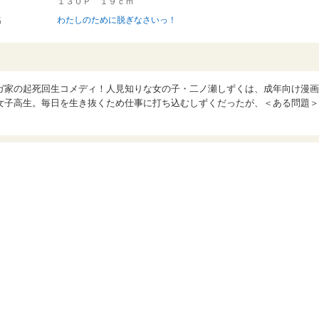
１３０Ｐ １９ｃｍ
名
わたしのために脱ぎなさいっ！
ガ家の起死回生コメディ！人見知りな女の子・二ノ瀬しずくは、成年向け漫画
女子高生。毎日を生き抜くため仕事に打ち込むしずくだったが、＜ある問題＞