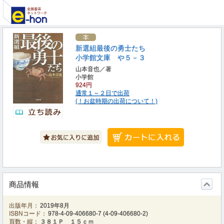
新選組最後の勇士たち
小学館文庫 や５－３
山本音也／著
小学館
924円
通常１～２日で出荷
(！お盆時期の出荷について！)
商品情報
出版年月：
2019年8月
ISBNコード：
978-4-09-406680-7
(
4-09-406680-2
)
頁数・縦：
３８１Ｐ １５ｃｍ